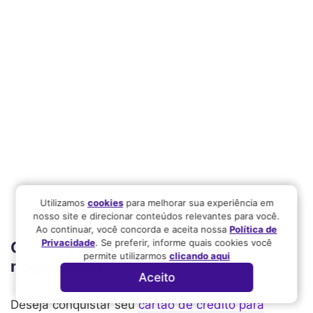
Utilizamos
cookies
para melhorar sua experiência em
nosso site e direcionar conteúdos relevantes para você.
Ao continuar, você concorda e aceita nossa
Política de
Privacidade
. Se preferir, informe quais cookies você
Cartão de crédito Itaú para
permite utilizarmos
clicando aqui
negativados
Aceito
Deseja conquistar seu
cartão de crédito para