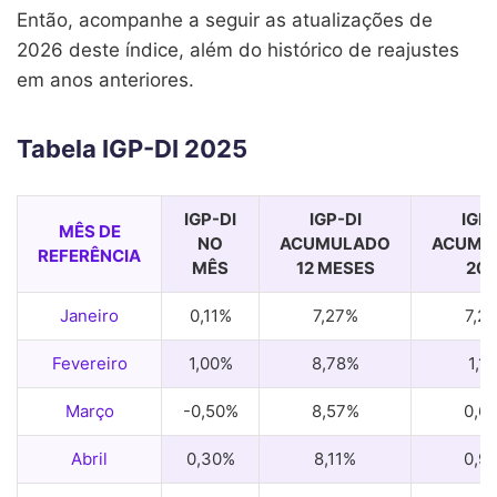
Então, acompanhe a seguir as atualizações de
2026 deste índice, além do histórico de reajustes
em anos anteriores.
Tabela IGP-DI 2025
IGP-DI
IGP-DI
IGP-
MÊS DE
NO
ACUMULADO
ACUMU
REFERÊNCIA
MÊS
12 MESES
20
Janeiro
0,11%
7,27%
7,2
Fevereiro
1,00%
8,78%
1,1
Março
-0,50%
8,57%
0,6
Abril
0,30%
8,11%
0,9