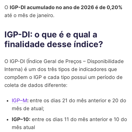
O
IGP-DI acumulado no ano de 2026 é de 0,20%
1960
1,56%
2,46%
1,50%
1
até o mês de janeiro.
1959
4,14%
7,11%
1,56%
2
IGP-DI: o que é e qual a
1958
1,35%
0,53%
1,33%
1
finalidade desse índice?
1957
4,35%
0,00%
-0,28%
-0
1956
1,80%
2,84%
1,38%
0
O IGP-DI (Índice Geral de Preços – Disponibilidade
Interna) é um dos três tipos de indicadores que
1955
1,62%
0,00%
0,80%
1
compõem o IGP e cada tipo possui um período de
coleta de dados diferente:
1954
2,93%
2,48%
1,93%
3
1953
1,03%
1,02%
2,51%
0
IGP–M
:
entre os dias 21 do mês anterior e 20 do
mês de atual;
1952
3,47%
1,68%
0,00%
0
IGP–10:
entre os dias 11 do mês anterior e 10 do
1951
3,25%
1,26%
2,48%
1
mês atual