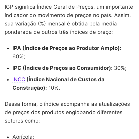
2002
0,19%
0,18%
0,11%
0
IGP significa Índice Geral de Preços, um importante
indicador do movimento de preços no país. Assim,
2001
0,49%
0,34%
0,80%
1
sua variação (%) mensal é obtida pela média
ponderada de outros três índices de preço:
2000
1,02%
0,19%
0,18%
0
1999
1,15%
4,44%
1,98%
0
IPA (Índice de Preços ao Produtor Amplo):
60%;
1998
0,88%
0,02%
0,23%
-0
IPC (Índice de Preços ao Consumidor):
30%;
1997
1,58%
0,42%
1,16%
0
INCC
(Índice Nacional de Custos da
1996
1,79%
0,76%
0,22%
0
Construção):
10%.
1995
1,36%
1,15%
1,81%
2
Dessa forma, o índice acompanha as atualizações
de preços dos produtos englobando diferentes
1994
42,19%
42,41%
44,83%
42
setores como:
1993
28,73%
26,51%
27,81%
28
Agrícola;