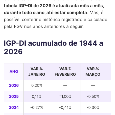
tabela IGP-DI de 2026 é atualizada mês a mês,
durante todo o ano, até estar completa
. Mas, é
possível conferir o histórico registrado e calculado
pela FGV nos anos anteriores a seguir.
IGP-DI acumulado de 1944 a
2026
VAR.%
VAR.%
VAR.%
V
ANO
JANEIRO
FEVEREIRO
MARÇO
A
2026
0,20%
—
—
2025
0,11%
¨1,00%
-0,50%
0
2024
-0,27%
-0,41%
-0,30%
0