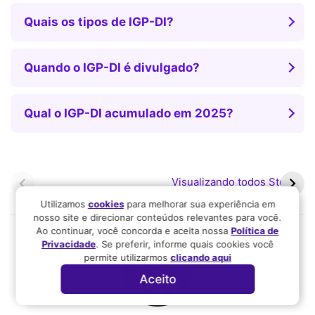
Quais os tipos de IGP-DI?
Quando o IGP-DI é divulgado?
Qual o IGP-DI acumulado em 2025?
Pagamentos do
Bolsa Família pode ter
PIS/Pasep iniciam em
valor médio superior a R$
Visualizando todos Stories
fevereiro com novas
700 em 2026
regras
Utilizamos
cookies
para melhorar sua experiência em
nosso site e direcionar conteúdos relevantes para você.
Ao continuar, você concorda e aceita nossa
Política de
Privacidade
. Se preferir, informe quais cookies você
permite utilizarmos
clicando aqui
Aceito