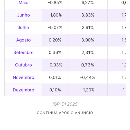
Maio
-0,85%
6,27%
0,0
Junho
-1,80%
3,83%
1,7
Julho
-0,07%
2,91%
1,8
Agosto
0,20%
3,00%
1,6
Setembro
0,36%
2,31%
1,2
Outubro
-0,03%
0,73%
1,3
Novembro
0,01%
-0,44%
1,3
Dezembro
0,10%
-1,20%
-1,2
IGP-DI 2025