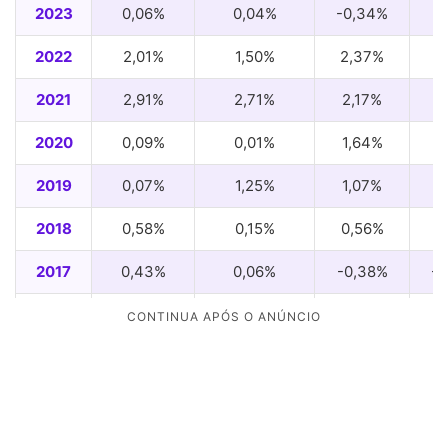
2023
0,06%
0,04%
-0,34%
-1
2022
2,01%
1,50%
2,37%
0
2021
2,91%
2,71%
2,17%
2
2020
0,09%
0,01%
1,64%
0
2019
0,07%
1,25%
1,07%
0
2018
0,58%
0,15%
0,56%
0
2017
0,43%
0,06%
-0,38%
-1
2016
1,53%
0,79%
0,43%
0
2015
0,67%
0,53%
1,21%
0
2014
0,40%
0,85%
1,48%
0
2013
0,31%
0,20%
0,31%
-0