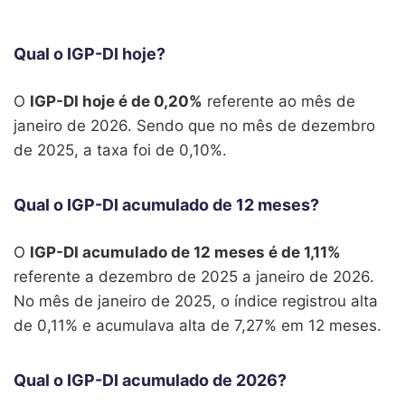
1971
1,61%
1,55%
1,99%
1
1970
1,25%
1,42%
1,92%
0
Qual o IGP-DI hoje?
1969
1,69%
1,42%
0,53%
1
O
IGP-DI hoje é de 0,20%
referente ao mês de
janeiro de 2026. Sendo que no mês de dezembro
1968
3,29%
2,34%
2,07%
2
de 2025, a taxa foi de 0,10%.
1967
4,45%
2,43%
2,30%
2
1966
7,67%
2,89%
2,61%
4
Qual o IGP-DI acumulado de 12 meses?
1965
4,82%
3,13%
6,01%
2
O
IGP-DI acumulado de 12 meses é de 1,11%
referente a dezembro de 2025 a janeiro de 2026.
1964
11,26%
6,75%
7,44%
4
No mês de janeiro de 2025, o índice registrou alta
1963
8,75%
5,95%
5,53%
1
de 0,11% e acumulava alta de 7,27% em 12 meses.
1962
5,27%
1,69%
1,67%
0
Qual o IGP-DI acumulado de 2026?
1961
1,92%
0,35%
2,11%
4