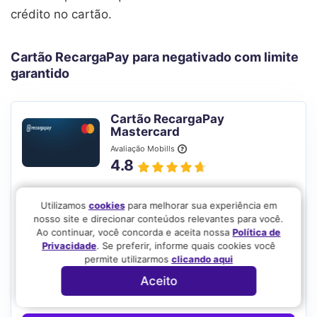
crédito no cartão.
Cartão RecargaPay para negativado com limite
garantido
Cartão RecargaPay
Mastercard
Avaliação Mobills
4.8
Anuidade
Utilizamos
cookies
para melhorar sua experiência em
nosso site e direcionar conteúdos relevantes para você.
Gratuita
Ga
Ao continuar, você concorda e aceita nossa
Política de
Privacidade
. Se preferir, informe quais cookies você
permite utilizarmos
clicando aqui
Aceito