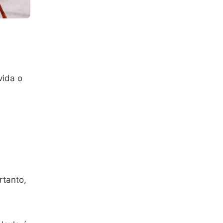
vida o
rtanto,