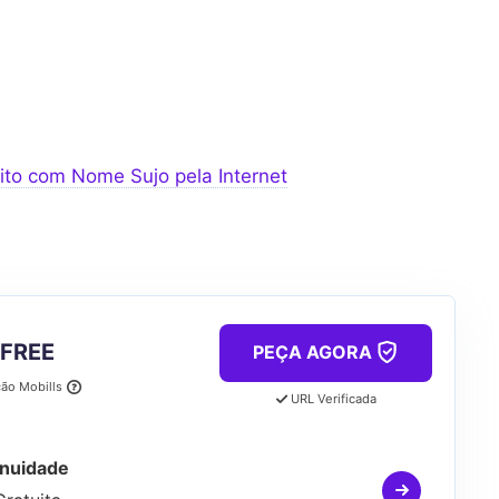
to com Nome Sujo pela Internet
 FREE
PEÇA AGORA
ção Mobills
URL Verificada
nuidade