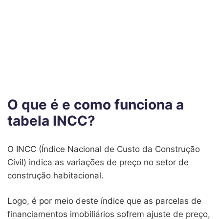
2009
0,33%
0,27%
0,25%
-0,04
2008
0,38%
0,40%
0,66%
0,87%
2007
0,45%
0,21%
0,27%
0,45%
2006
0,34%
0,19%
0,20%
0,36%
2005
0,75%
0,44%
0,67%
0,72%
O que é e como funciona a
2004
0,33%
1,00%
1,16%
0,59%
tabela INCC?
2003
1,51%
1,39%
1,38%
0,90%
2002
0,36%
0,58%
0,55%
0,33%
O INCC (Índice Nacional de Custo da Construção
Civil) indica as variações de preço no setor de
2001
0,58%
0,34%
0,27%
0,36%
construção habitacional.
2000
1,07%
0,77%
0,56%
0,60%
Logo, é por meio deste índice que as parcelas de
1999
0,55%
0,98%
0,55%
0,52%
financiamentos imobiliários sofrem ajuste de preço,