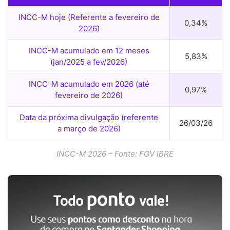
INCC-M hoje (Referente a fevereiro de
0,34%
2026)
INCC-M acumulado em 12 meses
5,83%
(jan/2025 a fev/2026)
INCC-M acumulado em 2026 (até
0,97%
fevereiro de 2026)
Data da próxima divulgação (referente
26/03/26
a março de 2026)
INCC-M 2026 – Fonte: FGV IBRE