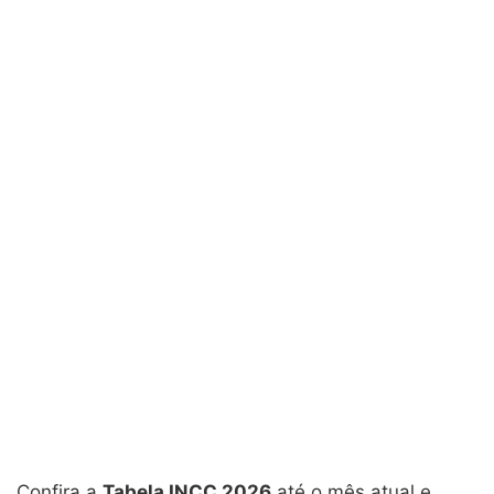
Confira a
Tabela INCC 2026
até o mês atual e