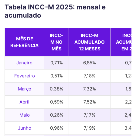
Tabela INCC-M 2025: mensal e
acumulado
INCC-
INCC-M
INCC
MÊS DE
M NO
ACUMULADO
ACUMU
REFERÊNCIA
MÊS
12 MESES
EM 20
Janeiro
0,71%
6,85%
0,71
Fevereiro
0,51%
7,18%
1,23
Março
0,38%
7,32%
1,61
Abril
0,59%
7,52%
2,21
Maio
0,26%
7,17%
2,48
Junho
0,96%
7,19%
3,46