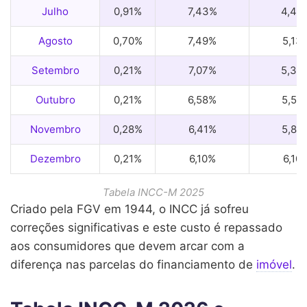
Julho
0,91%
7,43%
4,40
Agosto
0,70%
7,49%
5,13
Setembro
0,21%
7,07%
5,35
Outubro
0,21%
6,58%
5,58
Novembro
0,28%
6,41%
5,88
Dezembro
0,21%
6,10%
6,10
Tabela INCC-M 2025
Criado pela FGV em 1944, o INCC já sofreu
correções significativas e este custo é repassado
aos consumidores que devem arcar com a
diferença nas parcelas do financiamento de
imóvel
.