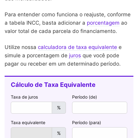
1988
17,39%
15,78%
19,46%
17,02%
Para entender como funciona o reajuste, conforme
1987
14,00%
32,45%
22,59%
13,26
a tabela INCC, basta adicionar a
porcentagem
ao
1986
13,96%
12,09%
11,05%
-0,33
valor total de cada parcela do financiamento.
1985
7,53%
13,05%
11,59%
8,80%
Utilize nossa
calculadora de taxa equivalente
e
simule a porcentagem de
juros
que você pode
1984
5,94%
21,67%
9,36%
4,36%
pagar ou receber em um determinado período.
1983
3,86%
12,65%
8,29%
4,07%
1982
3,80%
10,87%
12,55%
4,28%
1981
4,48%
14,89%
8,06%
3,39%
1980
4,70%
9,53%
12,80%
3,13%
1979
2,39%
2,61%
8,14%
3,61%
1978
1,86%
1,93%
4,39%
5,21%