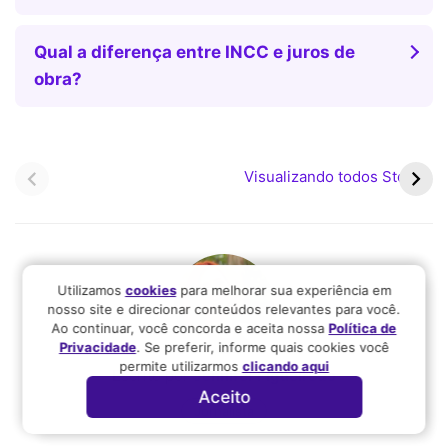
Qual a diferença entre INCC e juros de
obra?
Pagamentos do
Bolsa Família pode ter
PIS/Pasep iniciam em
valor médio superior a R$
Visualizando todos Stories
fevereiro com novas
700 em 2026
regras
Utilizamos
cookies
para melhorar sua experiência em
nosso site e direcionar conteúdos relevantes para você.
Ao continuar, você concorda e aceita nossa
Política de
Privacidade
. Se preferir, informe quais cookies você
permite utilizarmos
clicando aqui
Escrito por
Jennifer Figueiredo
Aceito
Jornalista