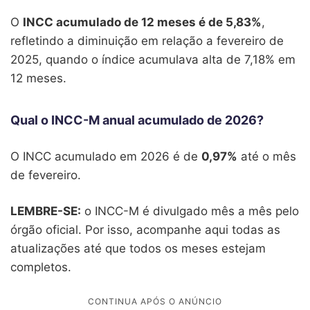
O
INCC acumulado de 12 meses é de 5,83%
,
1956
2,20%
2,20%
1,72%
-2,12%
refletindo a diminuição em relação a fevereiro de
1955
-1,45%
0,00%
0,45%
1,46%
2025, quando o índice acumulava alta de 7,18% em
12 meses.
1954
0,51%
0,58%
2,54%
0,00%
1953
-1,15
%
1,16%
-0,57%
4,13%
Qual o INCC-M anual acumulado de 2026?
1952
-0,71%
0,00%
1,96%
1,92%
O INCC acumulado em 2026 é de
0,97%
até o mês
de fevereiro.
1951
0,40%
0,89%
-0,88%
2,78%
1950
–
2,04%
1,26%
0,89%
0,94%
LEMBRE-SE:
o INCC-M é divulgado mês a mês pelo
órgão oficial. Por isso, acompanhe aqui todas as
1949
-0,90%
-0,16%
1,65%
0,56%
atualizações até que todos os meses estejam
completos.
1948
1,26%
-0,08%
0,17%
0,50%
1947
2,93%
1,64%
0,36%
-0,36