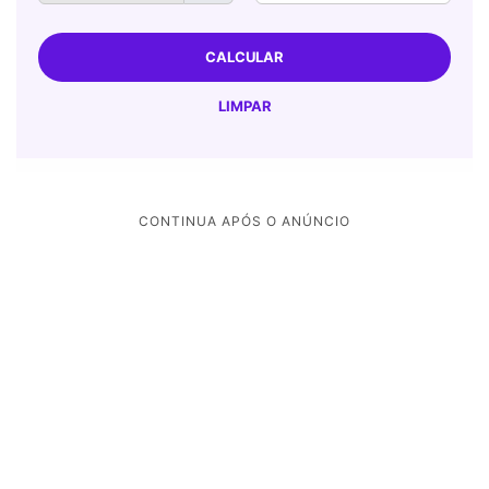
1977
3,66%
5,04%
3,17%
4,97%
1976
2,23%
3,74%
5,29%
5,86%
1975
2,00%
1,84%
3,84%
2,23%
1974
2,59%
2,69%
4,04%
4,07%
1973
1,71%
1,12%
1,94%
3,80%
1972
0,68%
0,68%
3,70%
3,90%
1971
1,15%
1,90%
1,12%
1,85%
1970
0,91%
1,36%
2,68%
3,04%
1969
-0,40%
3,20%
1,00%
0,64%
1968
3,38%
3,06%
2,86%
6,14%