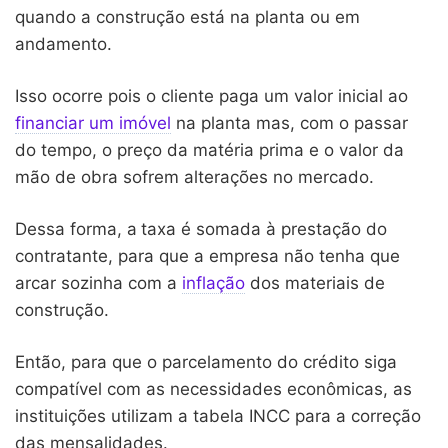
quando a construção está na planta ou em
1998
0,33%
0,48%
0,47%
-0,50
andamento.
1997
0,32%
0,48%
0,73%
0,23%
Isso ocorre pois o cliente paga um valor inicial ao
1996
1,52%
0,11%
0,98%
0,25%
financiar um imóvel
na planta mas, com o passar
do tempo, o preço da matéria prima e o valor da
1995
3,50%
2,09%
3,30%
2,30%
mão de obra sofrem alterações no mercado.
1994
45,93%
39,14%
55,71%
45,60
Dessa forma, a
taxa é somada à prestação do
1993
36,90%
22,59%
32,61%
21,28%
contratante, para que a empresa não tenha que
arcar sozinha com a
inflação
dos materiais de
1992
29,87%
23,63%
27,77%
17,42%
construção.
1991
17,03%
15,50%
8,33%
6,77%
Então, para que o parcelamento do crédito siga
1990
64,68%
70,25%
78,41%
1,67%
compatível com as necessidades econômicas, as
1989
31,99%
13,92%
5,51%
6,12%
instituições utilizam a tabela INCC para a correção
das mensalidades.