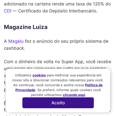
adicionado na carteira rende uma taxa de 1
2
0% do
CDI
— Certificado de Depósito Interbancário.
Magazine Luiza
A
Magalu
fez o anúncio do seu próprio sistema de
cashback
.
Com o dinheiro de volta no Super App, você recebe
uma parte do valor pago de volta na sua carteira
Utilizamos
cookies
para melhorar sua experiência em
virtual.
Além disso, é possível utilizar esse
valor
nosso site e direcionar conteúdos relevantes para você.
tanto para novas compras no site, quanto para
Ao continuar, você concorda e aceita nossa
Política de
pagamentos de boletos.
Privacidade
. Se preferir, informe quais cookies você
permite utilizarmos
clicando aqui
Aceito
É possível, também, aproveitar os benefícios de
forma imediata, com ou sem uma conta na carteira