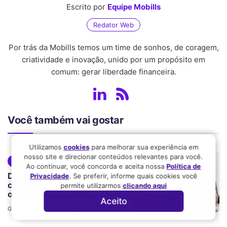
Escrito por
Equipe Mobills
Redator Web
Por trás da Mobills temos um time de sonhos, de coragem,
criatividade e inovação, unido por um propósito em
comum: gerar liberdade financeira.
Você também vai gostar
Utilizamos
cookies
para melhorar sua experiência em
nosso site e direcionar conteúdos relevantes para você.
Dicas
Ao continuar, você concorda e aceita nossa
Política de
Dia dos Pais com o padrasto:
Privacidade
. Se preferir, informe quais cookies você
como comemorar e escolher
permite utilizarmos
clicando aqui
o presente em 2026
Aceito
Guilherme Gadelha
4 ago 2026
•