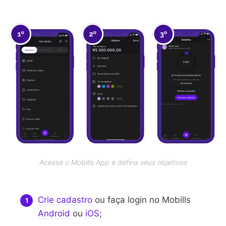
Acesse o Mobills App e defina seus objetivos
Crie cadastro
ou faça login no Mobills
Android
ou
iOS
;