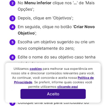
No
Menu inferior
clique nos ‘
…
‘ de ‘Mais
Opções';
Depois, clique em ‘Objetivos';
Em seguida, clique no botão ‘
Criar Novo
Objetivo
‘;
Escolha um objetivo sugerido ou crie um
novo completamente do zero;
Edite o nome do seu objetivo caso tenha
criado do zero;
Utilizamos
cookies
para melhorar sua experiência em
Informe o valor do seu objetivo, ou seja,
nosso site e direcionar conteúdos relevantes para você.
Ao continuar, você concorda e aceita nossa
Política de
quanto ele vai lhe custar;
Privacidade
. Se preferir, informe quais cookies você
permite utilizarmos
clicando aqui
Informe o valor inicial, caso tenha já algum
dinheiro guardado para essa finalidade;
Aceito
Coloque uma data para conclusão do