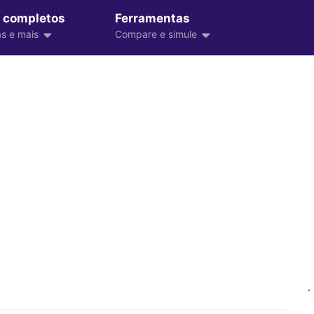
 completos
Ferramentas
s e mais
Compare e simule
.