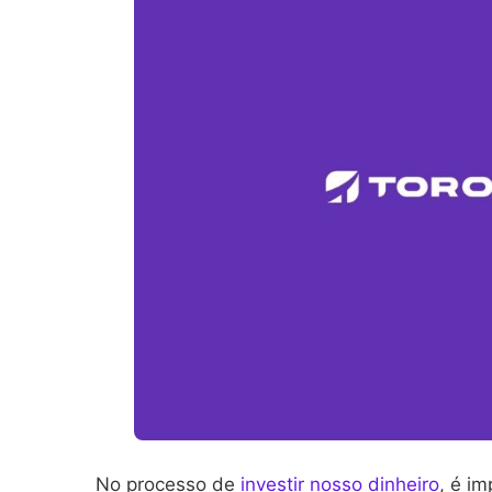
No processo de
investir nosso dinheiro
, é i