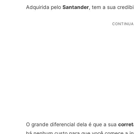
Adquirida pelo
Santander
, tem a sua credib
O grande diferencial dela é que a sua
corre
há nenhum custo para que você comece a inv