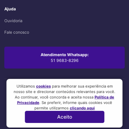
Ajuda
Ouvidoria
Fale conosco
Atendimento Whatsapp:
51 9683-8296
Utilizamos
cookies
para melhorar sua experiência em
nosso site e direcionar conteúdos relevantes para você.
Oi! Leu até aqui? Você se preocupa com os mínimos detalhes,
Ao continuar, você concorda e aceita nossa
Política de
mesmo. A gente também.
Privacidade
. Se preferir, informe quais cookies você
Esse site foi feito com 💜 por nosso time! :3
permite utilizarmos
clicando aqui
Aceito