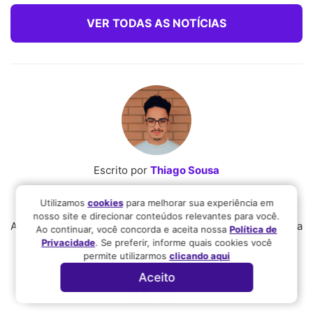
VER TODAS AS NOTÍCIAS
Escrito por
Thiago Sousa
Redator
Utilizamos
cookies
para melhorar sua experiência em
nosso site e direcionar conteúdos relevantes para você.
Analista de conteúdo apaixonado por tecnologia e poliglota
Ao continuar, você concorda e aceita nossa
Política de
que usa o marketing de conteúdo para proporcionar
Privacidade
. Se preferir, informe quais cookies você
permite utilizarmos
clicando aqui
acesso fácil à educação sobre finanças pessoais.
Aceito