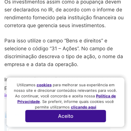
Os investimentos assim como a poupança devem
ser declarados no IR, de acordo com o informe de
rendimento fornecido pela instituição financeira ou
corretora que gerencia seus investimentos.
Para isso utilize o campo “Bens e direitos” e
selecione o código “31 – Ações”. No campo de
discriminação descreva o tipo de ação, o nome da
empresa e a data da operação.
Importante: é necessário repetir o procedimento
Utilizamos
cookies
para melhorar sua experiência em
para cada uma das suas
ações
ou
fundos de
nosso site e direcionar conteúdos relevantes para você.
investimentos
.
Ao continuar, você concorda e aceita nossa
Política de
Privacidade
. Se preferir, informe quais cookies você
permite utilizarmos
clicando aqui
Aceito