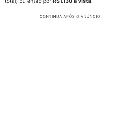
total) ou então por
R$1.130 à vista
.