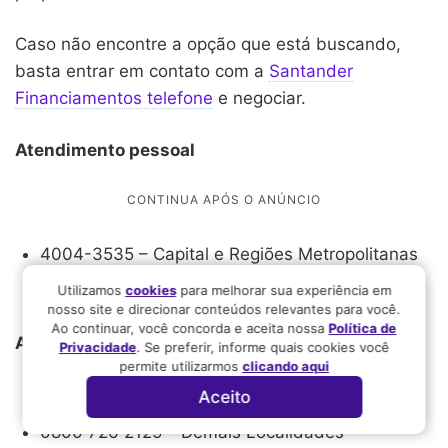
Caso não encontre a opção que está buscando,
basta entrar em contato com a
Santander
Financiamentos telefone
e negociar.
Atendimento pessoal
4004-3535 – Capital e Regiões Metropolitanas
0800 702 3535 – Demais Localidades
Utilizamos
cookies
para melhorar sua experiência em
nosso site e direcionar conteúdos relevantes para você.
Ao continuar, você concorda e aceita nossa
Política de
Atendimento empresarial
Privacidade
. Se preferir, informe quais cookies você
permite utilizarmos
clicando aqui
4004-2125 – Capital e Regiões Metropolitanas
Aceito
0800 726 2125 – Demais Localidades