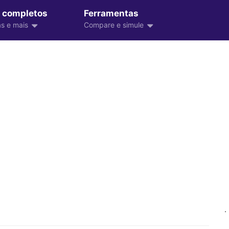
 completos
Ferramentas
s e mais
Compare e simule
.