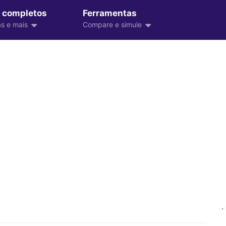
 completos
Ferramentas
s e mais
Compare e simule
.