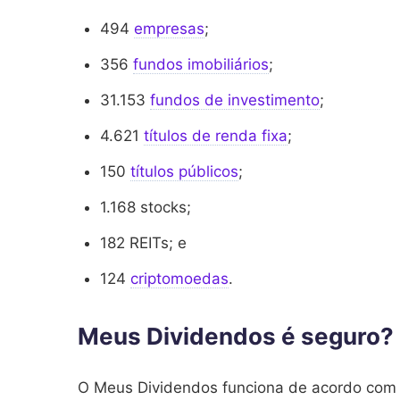
494
empresas
;
356
fundos imobiliários
;
31.153
fundos de investimento
;
4.621
títulos de renda fixa
;
150
títulos públicos
;
1.168 stocks;
182 REITs; e
124
criptomoedas
.
Meus Dividendos é seguro?
O Meus Dividendos funciona de acordo com