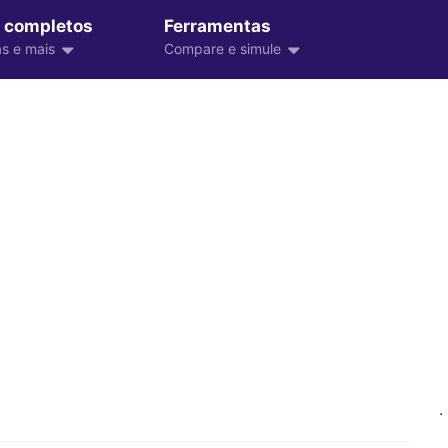
 completos
Ferramentas
s e mais
Compare e simule
.