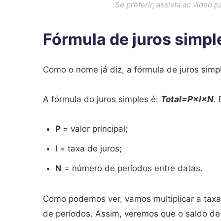
Se preferir, assista ao vídeo 
Fórmula de juros simpl
Como o nome já diz, a fórmula de juros simpl
A fórmula do juros simples é:
Total=P×I×N
.
P
= valor principal;
I
= taxa de juros;
N
= número de períodos entre datas.
Como podemos ver, vamos multiplicar a taxa d
de períodos. Assim, veremos que o saldo de