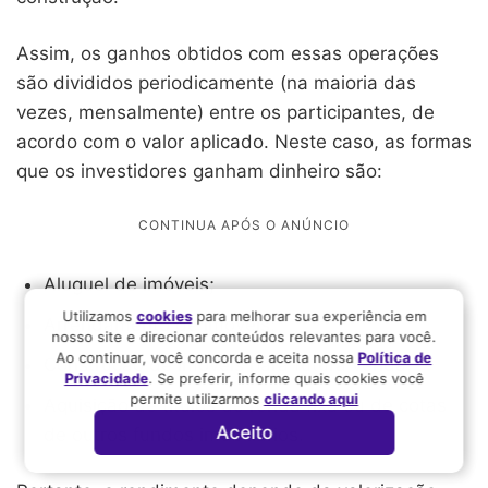
Assim, os ganhos obtidos com essas operações
são divididos periodicamente (na maioria das
vezes, mensalmente) entre os participantes, de
acordo com o valor aplicado. Neste caso, as formas
que os investidores ganham dinheiro são:
Aluguel de imóveis;
Utilizamos
cookies
para melhorar sua experiência em
Arrendamento de imóveis;
nosso site e direcionar conteúdos relevantes para você.
Ao continuar, você concorda e aceita nossa
Política de
Construção de imóveis para futura venda;
Privacidade
. Se preferir, informe quais cookies você
permite utilizarmos
clicando aqui
Aquisição de títulos de renda fixa ou de cotas
Aceito
de outros fundos imobiliários.