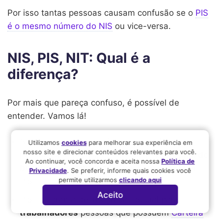
Por isso tantas pessoas causam confusão se o
PIS
é o mesmo número do NIS
ou vice-versa.
NIS, PIS, NIT: Qual é a
diferença?
Por mais que pareça confuso, é possível de
entender. Vamos lá!
NIS
: Número de Identificação Social para
Utilizamos
cookies
para melhorar sua experiência em
nosso site e direcionar conteúdos relevantes para você.
pessoas que participam de algum
programa de
Ao continuar, você concorda e aceita nossa
Política de
benefício do governo
– e ainda não possuem
Privacidade
. Se preferir, informe quais cookies você
permite utilizarmos
clicando aqui
PIS.
Aceito
PIS
: Programa de Integração Social para
trabalhadores
pessoas que possuem
Carteira