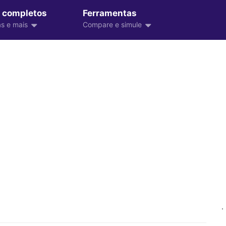
 completos
Ferramentas
s e mais
Compare e simule
.