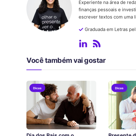
Experiente na área de reda
finanças pessoais e inves
escrever textos com uma li
Graduada em Letras pel
Você também vai gostar
Dicas
Dicas
Dia dos Pais com o
Presente d