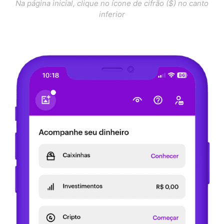
Na página inicial, clique no ícone de cifrão ($) no canto
inferior