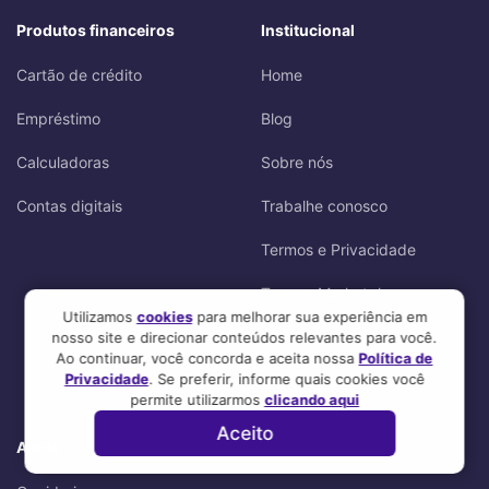
Produtos financeiros
Institucional
Cartão de crédito
Home
Empréstimo
Blog
Calculadoras
Sobre nós
Contas digitais
Trabalhe conosco
Termos e Privacidade
Termos Marketplace
Utilizamos
cookies
para melhorar sua experiência em
Seja Parceiro Mobills
nosso site e direcionar conteúdos relevantes para você.
Ao continuar, você concorda e aceita nossa
Política de
Privacidade
. Se preferir, informe quais cookies você
Central de Denúncias
permite utilizarmos
clicando aqui
Aceito
Ajuda