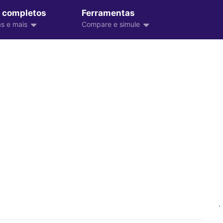
 completos
Ferramentas
s e mais
Compare e simule
.