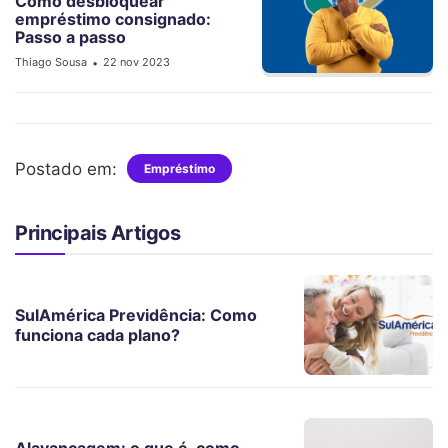
Como desbloquear
empréstimo consignado:
Passo a passo
Thiago Sousa
22 nov 2023
•
Postado em:
Empréstimo
Principais Artigos
SulAmérica Previdência: Como
funciona cada plano?
Alavancagem: o que é, como