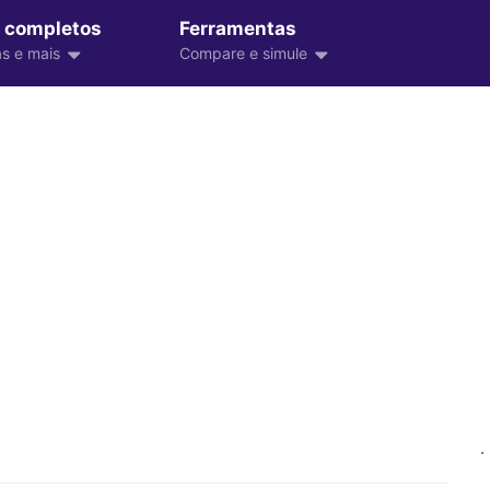
 completos
Ferramentas
s e mais
Compare e simule
.