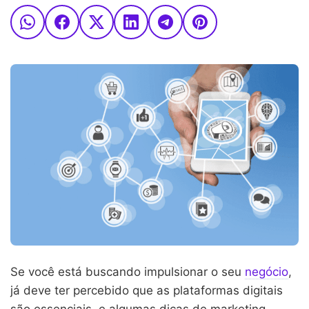
Se você está buscando impulsionar o seu
negócio
,
já deve ter percebido que as plataformas digitais
são essenciais, e algumas dicas de marketing