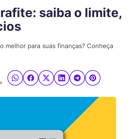
afite: saiba o limite,
cios
é o melhor para suas finanças? Conheça
a