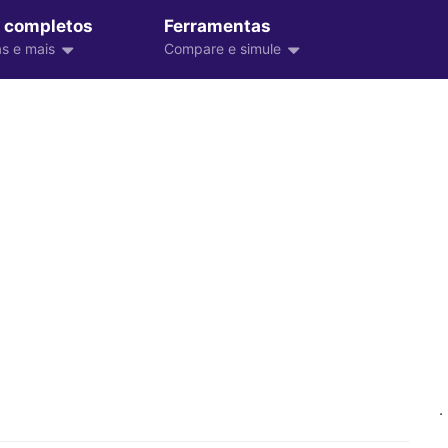
 completos
Ferramentas
s e mais
Compare e simule
.