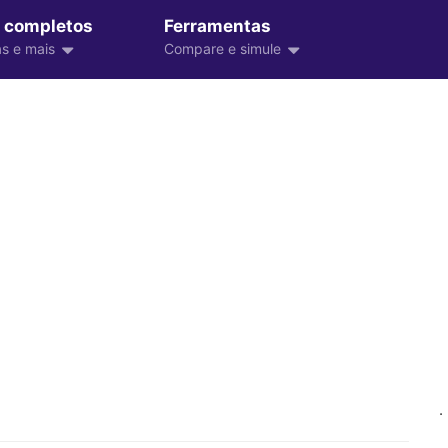
 completos
Ferramentas
s e mais
Compare e simule
.