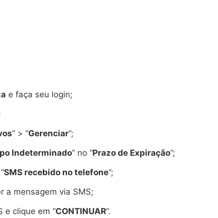
xa
e faça seu login;
;
vos
” > “
Gerenciar
”;
po Indeterminado
” no “
Prazo de Expiração
”;
“
SMS recebido no telefone
”;
er a mensagem via SMS;
 e clique em “
CONTINUAR
”.