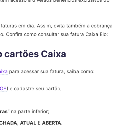
têm acesso a diversos benefícios exclusivos do
faturas em dia. Assim, evita também a cobrança
o. Confira como consultar sua fatura Caixa Elo:
p cartões Caixa
aixa
para acessar sua fatura, saiba como:
iOS
) e cadastre seu cartão;
ras
” na parte inferior;
ECHADA
,
ATUAL
E
ABERTA
.