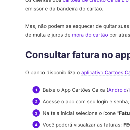
Os clientes dos
cartões de crédito Caixa Elo
emissor e da bandeira do cartão.
Mas, não podem se esquecer de quitar suas 
de multa e juros de
mora do cartão
por atras
Consultar fatura no ap
O banco disponibiliza o
aplicativo Cartões C
Baixe o App Cartões Caixa (
Android
/
Acesse o app com seu login e senha;
Na tela inicial selecione o ícone “
Fatu
Você poderá visualizar as faturas:
F