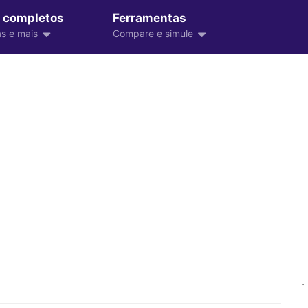
 completos
Ferramentas
s e mais
Compare e simule
.