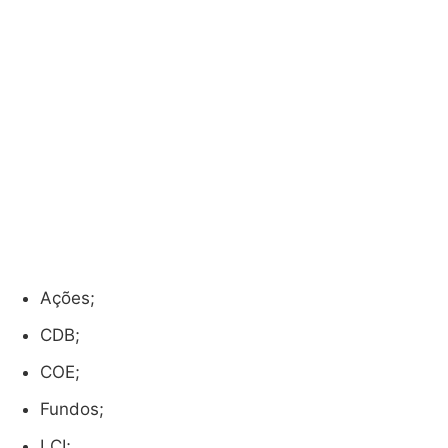
Ações;
CDB;
COE;
Fundos;
LCI;