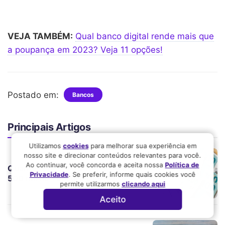
VEJA TAMBÉM:
Qual banco digital rende mais que
a poupança em 2023? Veja 11 opções!
Postado em:
Bancos
Principais Artigos
Utilizamos
cookies
para melhorar sua experiência em
nosso site e direcionar conteúdos relevantes para você.
Ao continuar, você concorda e aceita nossa
Política de
Quanto rendem R$ 100, 300 e
Privacidade
. Se preferir, informe quais cookies você
500 mil no Tesouro Direto?
permite utilizarmos
clicando aqui
Aceito