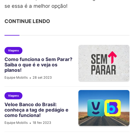
se essa é a melhor opção!
CONTINUE LENDO
Viagens
Como funciona o Sem Parar?
Saiba o que é e veja os
planos!
Equipe Mobills
28 set 2023
•
Viagens
Veloe Banco do Brasil:
conheça a tag de pedágio e
como funciona!
Equipe Mobills
18 fev 2023
•