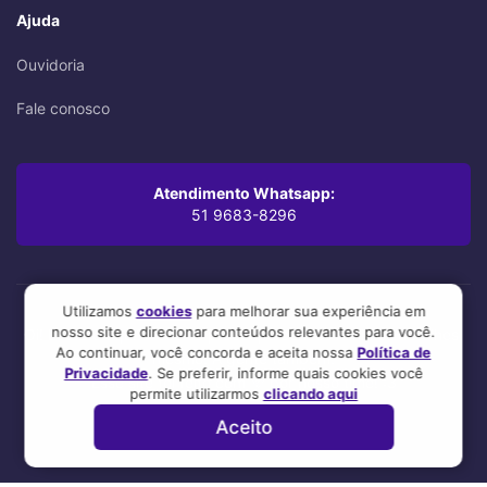
Ajuda
Ouvidoria
Fale conosco
Atendimento Whatsapp:
51 9683-8296
Utilizamos
cookies
para melhorar sua experiência em
nosso site e direcionar conteúdos relevantes para você.
Oi! Leu até aqui? Você se preocupa com os mínimos detalhes,
Ao continuar, você concorda e aceita nossa
Política de
mesmo. A gente também.
Privacidade
. Se preferir, informe quais cookies você
Esse site foi feito com 💜 por nosso time! :3
permite utilizarmos
clicando aqui
Aceito