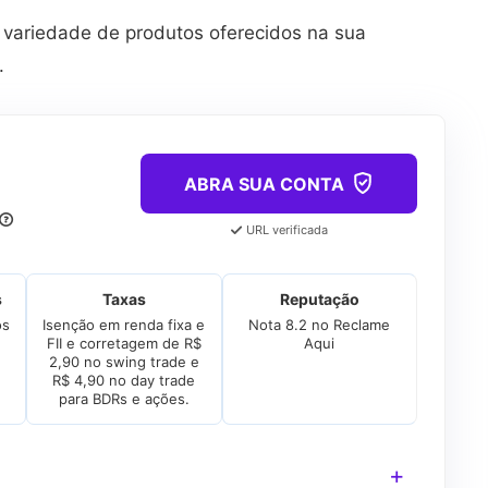
a variedade de produtos oferecidos na sua
.
ABRA SUA CONTA
URL verificada
s
Taxas
Reputação
os
Isenção em renda fixa e
Nota 8.2 no Reclame
FII e corretagem de R$
Aqui
2,90 no swing trade e
R$ 4,90 no day trade
para BDRs e ações.