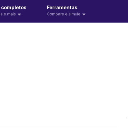
 completos
Ferramentas
s e mais
Compare e simule
.