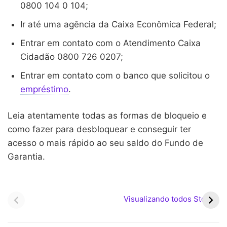
0800 104 0 104;
Ir até uma agência da Caixa Econômica Federal;
Entrar em contato com o Atendimento Caixa
Cidadão 0800 726 0207;
Entrar em contato com o banco que solicitou o
empréstimo
.
Leia atentamente todas as formas de bloqueio e
como fazer para desbloquear e conseguir ter
acesso o mais rápido ao seu saldo do Fundo de
Garantia.
Crédito do Trabalhador:
Calendário Bolsa Família:
nova linha de crédito
Março 2025
Visualizando todos Stories
consignado