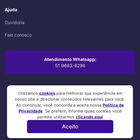
Ajuda
Ouvidoria
Fale conosco
Atendimento Whatsapp:
51 9683-8296
Utilizamos
cookies
para melhorar sua experiência em
nosso site e direcionar conteúdos relevantes para você.
Oi! Leu até aqui? Você se preocupa com os mínimos detalhes,
Ao continuar, você concorda e aceita nossa
Política de
mesmo. A gente também.
Privacidade
. Se preferir, informe quais cookies você
Esse site foi feito com 💜 por nosso time! :3
permite utilizarmos
clicando aqui
Aceito