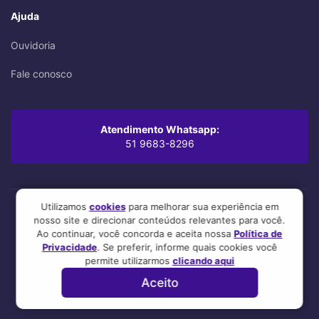
Ajuda
Ouvidoria
Fale conosco
Atendimento Whatsapp:
51 9683-8296
Utilizamos
cookies
para melhorar sua experiência em
nosso site e direcionar conteúdos relevantes para você.
Oi! Leu até aqui? Você se preocupa com os mínimos detalhes,
Ao continuar, você concorda e aceita nossa
Política de
mesmo. A gente também.
Privacidade
. Se preferir, informe quais cookies você
Esse site foi feito com 💜 por nosso time! :3
permite utilizarmos
clicando aqui
Aceito