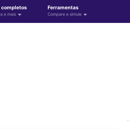
 completos
Ferramentas
s e mais
Compare e simule
.