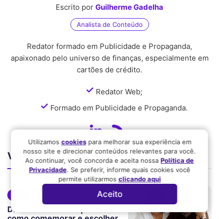
Escrito por
Guilherme Gadelha
Analista de Conteúdo
Redator formado em Publicidade e Propaganda,
apaixonado pelo universo de finanças, especialmente em
cartões de crédito.
Redator Web;
Formado em Publicidade e Propaganda.
Utilizamos
cookies
para melhorar sua experiência em
nosso site e direcionar conteúdos relevantes para você.
Você também vai gostar
Ao continuar, você concorda e aceita nossa
Política de
Privacidade
. Se preferir, informe quais cookies você
permite utilizarmos
clicando aqui
Aceito
Dicas
Dia dos Pais com o padrasto:
como comemorar e escolher