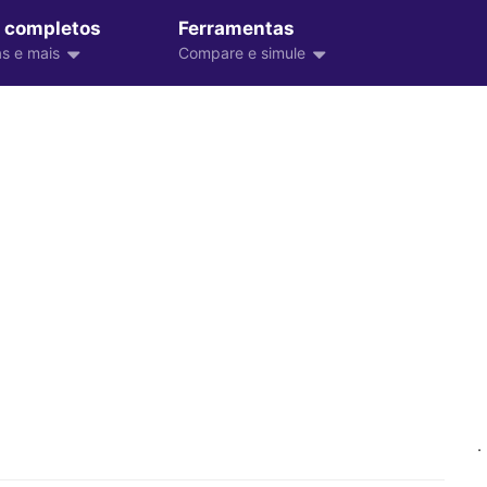
 completos
Ferramentas
s e mais
Compare e simule
.