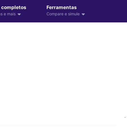
 completos
Ferramentas
s e mais
Compare e simule
.