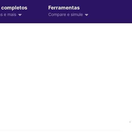
 completos
Ferramentas
s e mais
Compare e simule
.