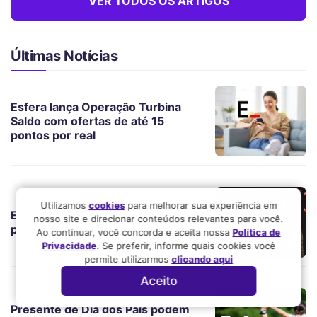
VER TODOS OS ARTIGOS
Últimas Notícias
Esfera lança Operação Turbina
Saldo com ofertas de até 15
pontos por real
Utilizamos
cookies
para melhorar sua experiência em
Esfera oferece 200% de bônus
nosso site e direcionar conteúdos relevantes para você.
para novos assinantes do Clube
Ao continuar, você concorda e aceita nossa
Política de
Privacidade
. Se preferir, informe quais cookies você
permite utilizarmos
clicando aqui
Aceito
Presente de Dia dos Pais podem