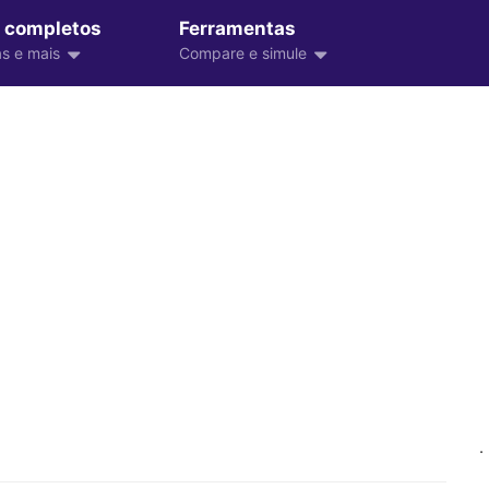
 completos
Ferramentas
s e mais
Compare e simule
.