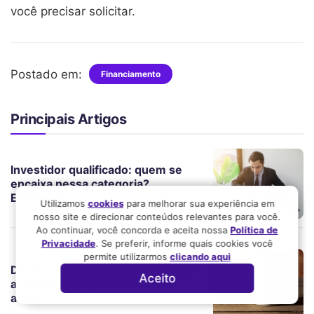
você precisar solicitar.
Postado em:
Financiamento
Principais Artigos
Investidor qualificado: quem se
encaixa nessa categoria?
Entenda!
Utilizamos
cookies
para melhorar sua experiência em
nosso site e direcionar conteúdos relevantes para você.
Ao continuar, você concorda e aceita nossa
Política de
Privacidade
. Se preferir, informe quais cookies você
permite utilizarmos
clicando aqui
Dividendos do Santander: quanto
Aceito
a empresa pagou nos últimos
anos?