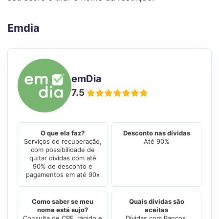
Emdia
emDia
7.5
O que ela faz?
Desconto nas dívidas
Serviços de recuperação,
Até 90%
com possibilidade de
quitar dívidas com até
90% de desconto e
pagamentos em até 90x
Como saber se meu
Quais dívidas são
nome está sujo?
aceitas
Consulta de CPF, rápido e
Dívidas com Bancos,