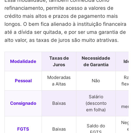
refinanciamento, permite acesso a valores de
crédito mais altos e prazos de pagamento mais
longos. O bem fica alienado à instituição financeira
até a dívida ser quitada, e por ser uma garantia de
alto valor, as taxas de juros são muito atrativas.
Taxas de
Necessidade
Modalidade
Idea
Juros
de Garantia
Moderadas
Rap
Pessoal
Não
a Altas
flexi
Salário
Pa
Consignado
Baixas
(desconto
menos
em folha)
Negat
Saldo do
FGTS
Baixas
e 
FGTS