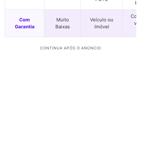
ba
Cons
Com
Muito
Veículo ou
va
Garantia
Baixas
Imóvel
a