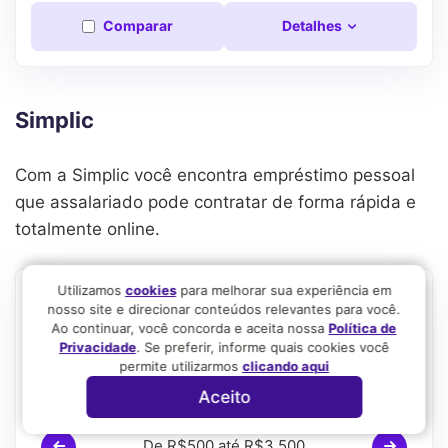
Comparar
Detalhes
Simplic
Com a Simplic você encontra empréstimo pessoal
que assalariado pode contratar de forma rápida e
totalmente online.
Utilizamos
cookies
para melhorar sua experiência em
nosso site e direcionar conteúdos relevantes para você.
Empréstimo pessoal – Simplic
Ao continuar, você concorda e aceita nossa
Política de
4.2
Privacidade
. Se preferir, informe quais cookies você
permite utilizarmos
clicando aqui
Aceito
Valor
De R$500 até R$3.500