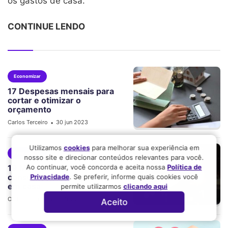
os gastos de casa.
CONTINUE LENDO
Economizar
17 Despesas mensais para
cortar e otimizar o
orçamento
Carlos Terceiro
30 jun 2023
•
Utilizamos
cookies
para melhorar sua experiência em
Economizar
nosso site e direcionar conteúdos relevantes para você.
Ao continuar, você concorda e aceita nossa
Política de
19 Maneiras de reduzir o
consumo de energia elétrica
Privacidade
. Se preferir, informe quais cookies você
em casa
permite utilizarmos
clicando aqui
Carlos Terceiro
25 fev 2025
•
Aceito