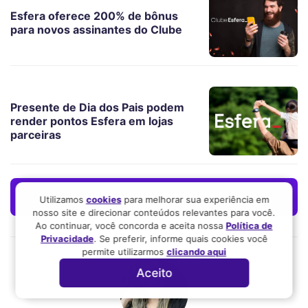
Esfera oferece 200% de bônus
para novos assinantes do Clube
Presente de Dia dos Pais podem
render pontos Esfera em lojas
parceiras
VER TODAS AS NOTÍCIAS
Utilizamos
cookies
para melhorar sua experiência em
nosso site e direcionar conteúdos relevantes para você.
Ao continuar, você concorda e aceita nossa
Política de
Privacidade
. Se preferir, informe quais cookies você
permite utilizarmos
clicando aqui
Aceito