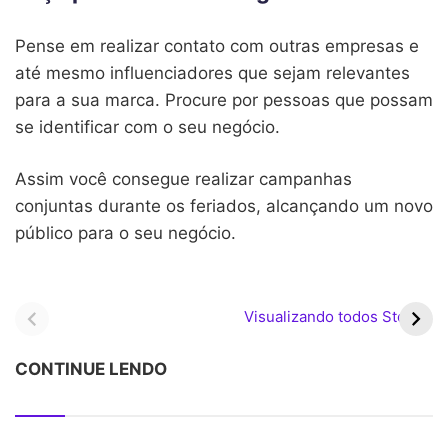
Pense em realizar contato com outras empresas e
até mesmo influenciadores que sejam relevantes
para a sua marca. Procure por pessoas que possam
se identificar com o seu negócio.
Assim você consegue realizar campanhas
conjuntas durante os feriados, alcançando um novo
público para o seu negócio.
Pagamentos do
Bolsa Família pode ter
PIS/Pasep iniciam em
valor médio superior a R$
Visualizando todos Stories
fevereiro com novas
700 em 2026
regras
CONTINUE LENDO