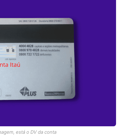
magem, está o DV da conta