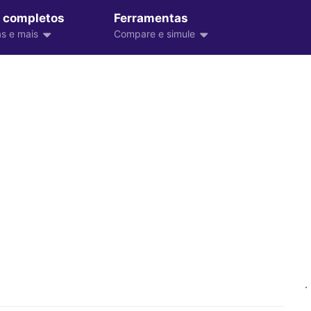
 completos
Ferramentas
s e mais
Compare e simule
.