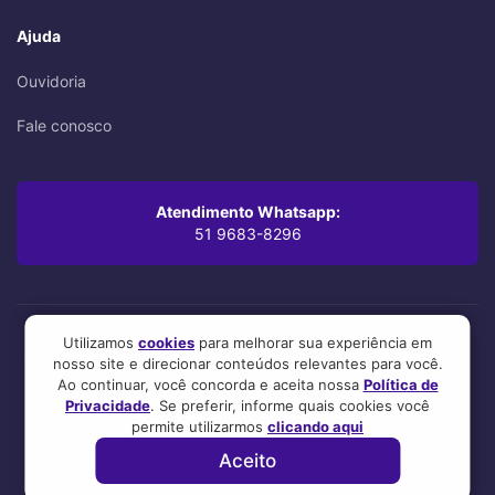
Ajuda
Ouvidoria
Fale conosco
Atendimento Whatsapp:
51 9683-8296
Utilizamos
cookies
para melhorar sua experiência em
Oi! Leu até aqui? Você se preocupa com os mínimos detalhes,
nosso site e direcionar conteúdos relevantes para você.
mesmo. A gente também.
Ao continuar, você concorda e aceita nossa
Política de
Esse site foi feito com 💜 por nosso time! :3
Privacidade
. Se preferir, informe quais cookies você
permite utilizarmos
clicando aqui
Aceito