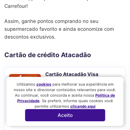
Carrefour!
Assim, ganhe pontos comprando no seu
supermercado favorito e ainda economize com
descontos exclusivos.
Cartão de crédito Atacadão
Cartão Atacadão Visa
Internacional
Utilizamos
cookies
para melhorar sua experiência em
Avaliação Mobills
nosso site e direcionar conteúdos relevantes para você.
4.7
Ao continuar, você concorda e aceita nossa
Política de
Privacidade
. Se preferir, informe quais cookies você
permite utilizarmos
clicando aqui
Anuidade
Aceito
12 x R$ 14,99